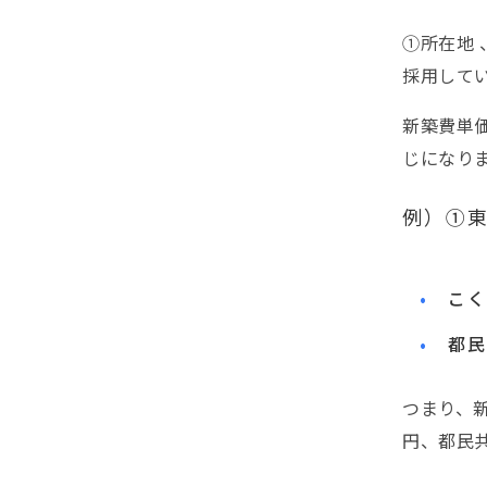
①所在地
採用して
新築費単
じになり
例）①東
こく
都民
つまり、新
円、都民共