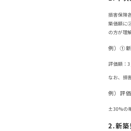
損害保険
築価額に
の方が理
例）①新
評価額：3,
なお、損
例）評価
±30%の
2.新