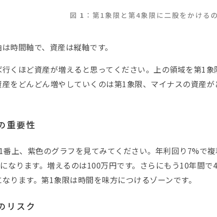
図
1
：第1象限と第4象限に二股をかける
軸は時間軸で、資産は縦軸です。
ば行くほど資産が増えると思ってください。上の領域を第1象
資産をどんどん増やしていくのは第1象限、マイナスの資産が
の重要性
1番上、紫色のグラフを見てみてください。年利回り7%で複利
円になります。増えるのは100万円です。さらにもう10年間
になります。第1象限は時間を味方につけるゾーンです。
のリスク