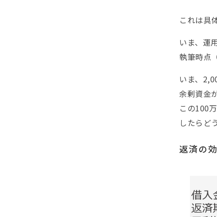
これは具
いま、運
執筆時点（
いま、2,
余剰資金
この100
したらど
返済の