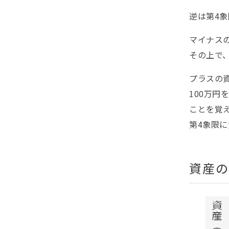
逆は第4
マイナスの
その上で、
プラスの
100万円
ことを覚
第4象限
資産の