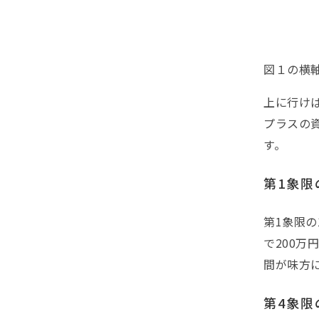
図１の横
上に行け
プラスの
す。
第1象限
第1象限の
で200万
間が味方
第4象限